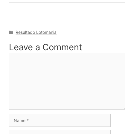
Categories
Resultado Lotomania
Leave a Comment
Comment
Name
Email