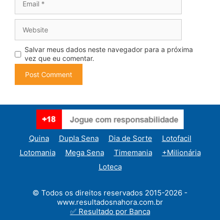
Website
Salvar meus dados neste navegador para a próxima
vez que eu comentar.
Quina
Dupla Sena
Dia de Sorte
Lotofacil
Lotomania
Mega Sena
Timemania
+Milionária
Loteca
© Todos os direitos reservados 2015-2026 -
www.resultadosnahora.com.br
✅ Resultado por Banca