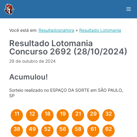
Skip
to
Me
content
Você está em:
Resultadosnahora
»
Resultado Lotomania
Resultado Lotomania
Concurso 2692 (28/10/2024)
29 de outubro de 2024
Acumulou!
Sorteio realizado no ESPAÇO DA SORTE em SÃO PAULO,
SP
11
12
18
19
21
29
32
38
49
52
56
58
61
62