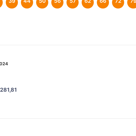
39
44
50
56
57
62
66
72
7
2024
.281,81