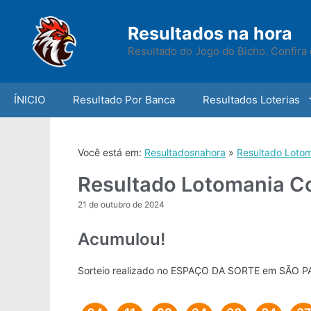
Skip
to
Resultados na hora
content
Resultado do Jogo do Bicho. Confira 
ÍNICIO
Resultado Por Banca
Resultados Loterias
Você está em:
Resultadosnahora
»
Resultado Loto
Resultado Lotomania C
21 de outubro de 2024
Acumulou!
Sorteio realizado no ESPAÇO DA SORTE em SÃO P