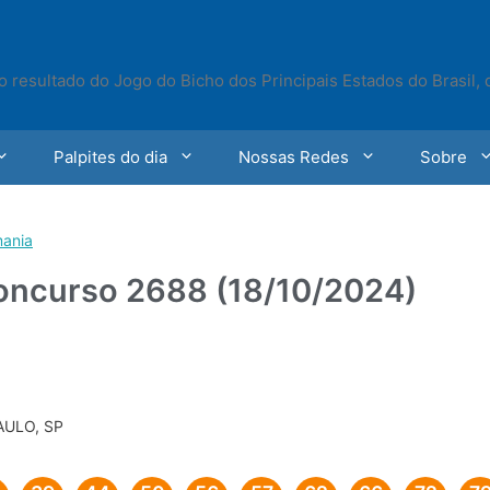
o resultado do Jogo do Bicho dos Principais Estados do Brasil,
Palpites do dia
Nossas Redes
Sobre
mania
oncurso 2688 (18/10/2024)
AULO, SP