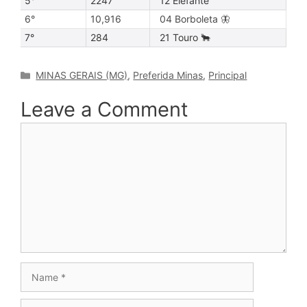
5°
2247
12 Elefante
6°
10,916
04 Borboleta 🦋
7°
284
21 Touro 🐂
Categories
MINAS GERAIS (MG)
,
Preferida Minas
,
Principal
Leave a Comment
Comment
Name
Email