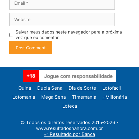
Website
Salvar meus dados neste navegador para a próxima
vez que eu comentar.
Quina
Dupla Sena
Dia de Sorte
Lotofacil
Lotomania
Mega Sena
Timemania
+Milionária
Loteca
© Todos os direitos reservados 2015-2026 -
www.resultadosnahora.com.br
✅ Resultado por Banca