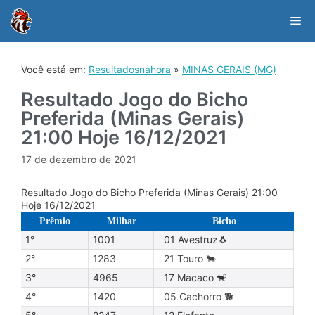
Skip
to
Me
content
Você está em:
Resultadosnahora
»
MINAS GERAIS (MG)
Resultado Jogo do Bicho
Preferida (Minas Gerais)
21:00 Hoje 16/12/2021
17 de dezembro de 2021
Resultado Jogo do Bicho Preferida (Minas Gerais) 21:00
Hoje 16/12/2021
Prêmio
Milhar
Bicho
1°
1001
01 Avestruz🐧
2°
1283
21 Touro 🐂
3°
4965
17 Macaco 🐒
4°
1420
05 Cachorro 🐕