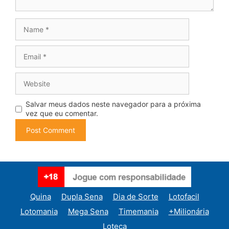
Name
Email
Website
Salvar meus dados neste navegador para a próxima
vez que eu comentar.
Quina
Dupla Sena
Dia de Sorte
Lotofacil
Lotomania
Mega Sena
Timemania
+Milionária
Loteca