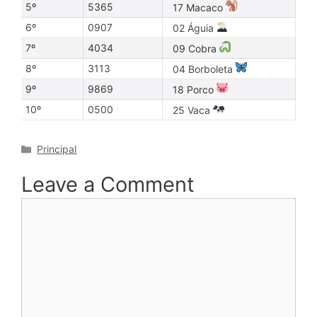
5º
5365
17 Macaco
6º
0907
02 Águia
7º
4034
09 Cobra
8º
3113
04 Borboleta
9º
9869
18 Porco
10º
0500
25 Vaca
Categories
Principal
Leave a Comment
Comment