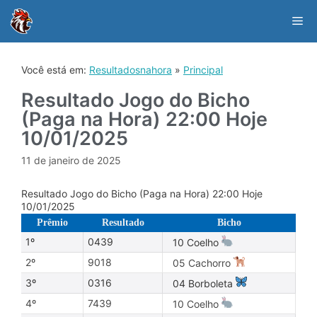
Skip
to
Me
content
Você está em:
Resultadosnahora
»
Principal
Resultado Jogo do Bicho
(Paga na Hora) 22:00 Hoje
10/01/2025
11 de janeiro de 2025
Resultado Jogo do Bicho (Paga na Hora) 22:00 Hoje
10/01/2025
Prêmio
Resultado
Bicho
1º
0439
10 Coelho
2º
9018
05 Cachorro
3º
0316
04 Borboleta
4º
7439
10 Coelho