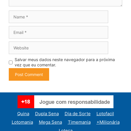
Name
Email
Website
Salvar meus dados neste navegador para a próxima
vez que eu comentar.
Quina
Dupla Sena
Dia de Sorte
Lotofacil
Lotomania
Mega Sena
Timemania
+Milionária
Loteca