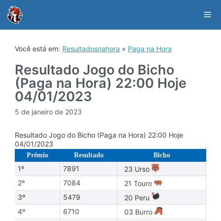
Skip
to
Me
content
Você está em:
Resultadosnahora
»
Paga na Hora
Resultado Jogo do Bicho
(Paga na Hora) 22:00 Hoje
04/01/2023
5 de janeiro de 2023
Resultado Jogo do Bicho (Paga na Hora) 22:00 Hoje
04/01/2023
Prêmio
Resultado
Bicho
1º
7891
23 Urso
2º
7084
21 Touro
3º
5479
20 Peru
4º
6710
03 Burro