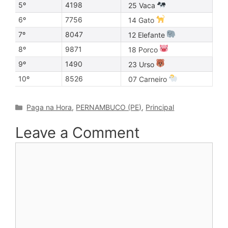
5º
4198
25 Vaca
6º
7756
14 Gato
7º
8047
12 Elefante
8º
9871
18 Porco
9º
1490
23 Urso
10º
8526
07 Carneiro
Categories
Paga na Hora
,
PERNAMBUCO (PE)
,
Principal
Leave a Comment
Comment