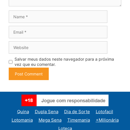
Name
Email
Website
Salvar meus dados neste navegador para a próxima
vez que eu comentar.
Quina
Dupla Sena
Dia de Sorte
Lotofacil
Lotomania
Mega Sena
Timemania
+Milionária
Loteca