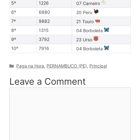
5º
1226
07 Carneiro
6º
6880
20 Peru
7º
9882
21 Touro
8º
1315
04 Borboleta
9º
3792
23 Urso
10º
7916
04 Borboleta
Categories
Paga na Hora
,
PERNAMBUCO (PE)
,
Principal
Leave a Comment
Comment