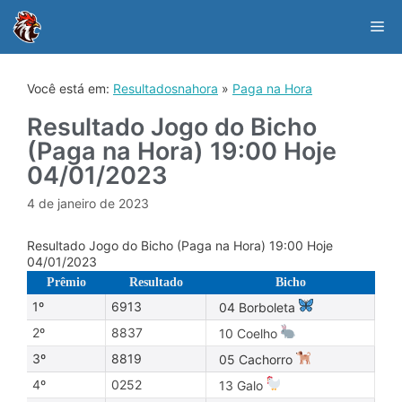
Skip
to
Me
content
Você está em:
Resultadosnahora
»
Paga na Hora
Resultado Jogo do Bicho
(Paga na Hora) 19:00 Hoje
04/01/2023
4 de janeiro de 2023
Resultado Jogo do Bicho (Paga na Hora) 19:00 Hoje
04/01/2023
Prêmio
Resultado
Bicho
1º
6913
04 Borboleta
2º
8837
10 Coelho
3º
8819
05 Cachorro
4º
0252
13 Galo