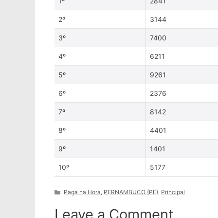
1º
2841
2º
3144
3º
7400
4º
6211
5º
9261
6º
2376
7º
8142
8º
4401
9º
1401
10º
5177
Categories
Paga na Hora
,
PERNAMBUCO (PE)
,
Principal
Leave a Comment