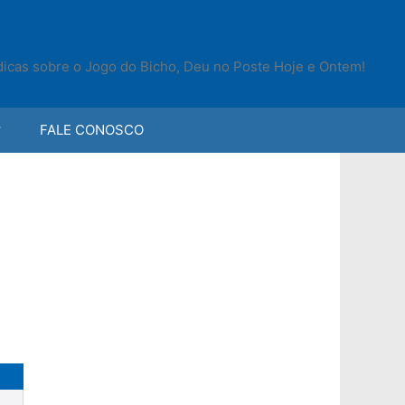
 dicas sobre o Jogo do Bicho, Deu no Poste Hoje e Ontem!
FALE CONOSCO