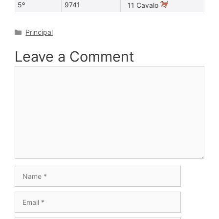
5º
9741
11 Cavalo
Categories
Principal
Leave a Comment
Comment
Name
Email