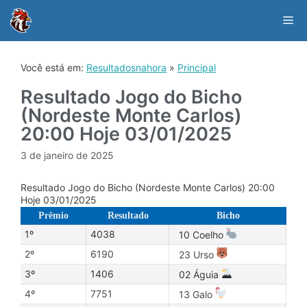
Skip
to
Me
content
Você está em:
Resultadosnahora
»
Principal
Resultado Jogo do Bicho
(Nordeste Monte Carlos)
20:00 Hoje 03/01/2025
3 de janeiro de 2025
Resultado Jogo do Bicho (Nordeste Monte Carlos) 20:00
Hoje 03/01/2025
Prêmio
Resultado
Bicho
1º
4038
10 Coelho
2º
6190
23 Urso
3º
1406
02 Águia
4º
7751
13 Galo