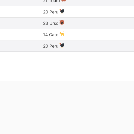
21 Touro
20 Peru
23 Urso
14 Gato
20 Peru