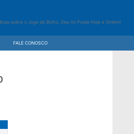
 dicas sobre o Jogo do Bicho, Deu no Poste Hoje e Ontem!
FALE CONOSCO
0