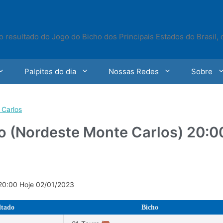
o resultado do Jogo do Bicho dos Principais Estados do Brasil,
Palpites do dia
Nossas Redes
Sobre
 Carlos
o (Nordeste Monte Carlos) 20:0
 20:00 Hoje 02/01/2023
ltado
Bicho