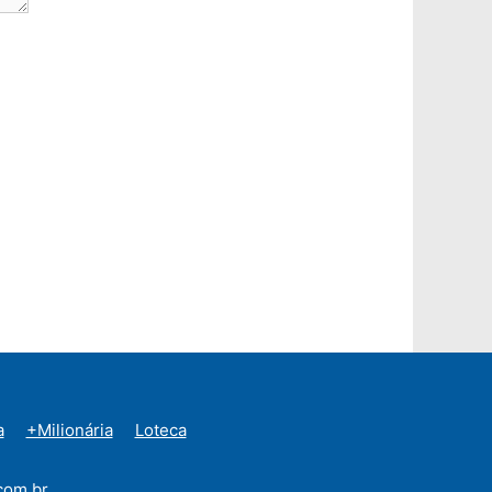
a
+Milionária
Loteca
com.br