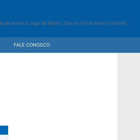
 dicas sobre o Jogo do Bicho, Deu no Poste Hoje e Ontem!
FALE CONOSCO