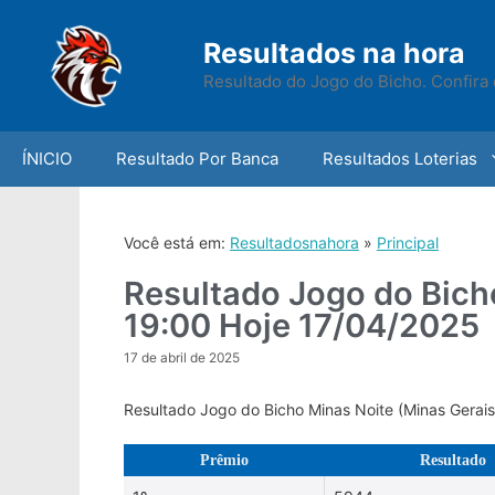
Skip
to
Resultados na hora
content
Resultado do Jogo do Bicho. Confira 
ÍNICIO
Resultado Por Banca
Resultados Loterias
Você está em:
Resultadosnahora
»
Principal
Resultado Jogo do Bich
19:00 Hoje 17/04/2025
17 de abril de 2025
Resultado Jogo do Bicho Minas Noite (Minas Gerai
Prêmio
Resultado