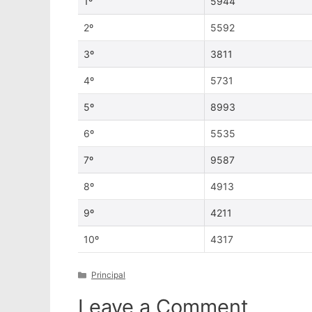
1º
5944
2º
5592
3º
3811
4º
5731
5º
8993
6º
5535
7º
9587
8º
4913
9º
4211
10º
4317
Categories
Principal
Leave a Comment