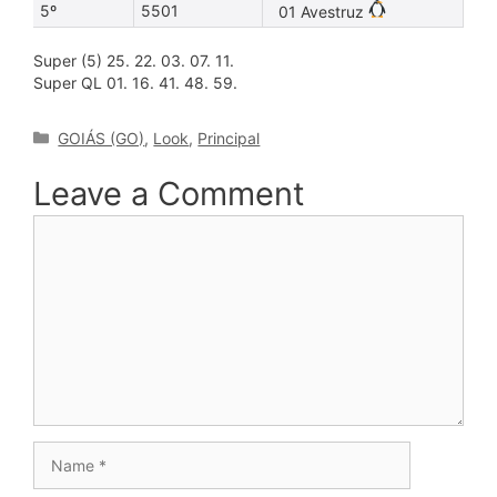
5º
5501
01 Avestruz
Super (5) 25. 22. 03. 07. 11.
Super QL 01. 16. 41. 48. 59.
Categories
GOIÁS (GO)
,
Look
,
Principal
Leave a Comment
Comment
Name