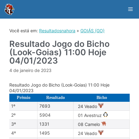
Skip
to
Me
content
Você está em:
Resultadosnahora
»
GOIÁS (GO)
Resultado Jogo do Bicho
(Look-Goias) 11:00 Hoje
04/01/2023
4 de janeiro de 2023
Resultado Jogo do Bicho (Look-Goias) 11:00 Hoje
04/01/2023
Prêmio
Resultado
Bicho
1º
7693
24 Veado
2º
5904
01 Avestruz
3º
1331
08 Camelo
4º
1495
24 Veado