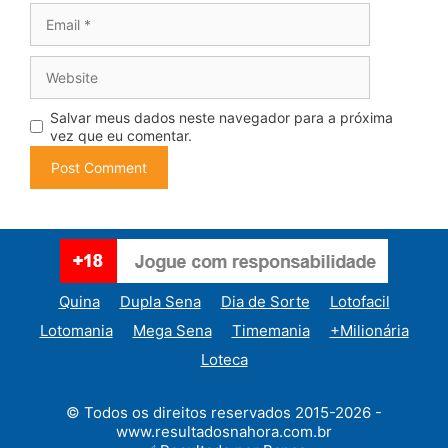
Email
Website
Salvar meus dados neste navegador para a próxima
vez que eu comentar.
Quina
Dupla Sena
Dia de Sorte
Lotofacil
Lotomania
Mega Sena
Timemania
+Milionária
Loteca
© Todos os direitos reservados 2015-2026 -
www.resultadosnahora.com.br