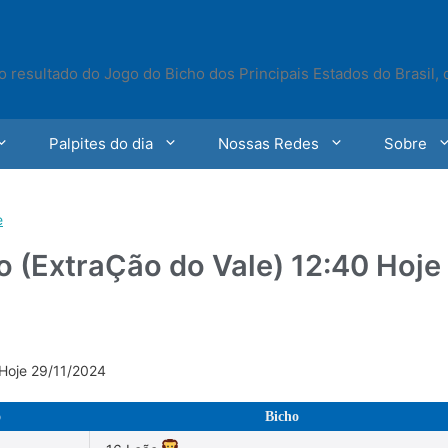
o resultado do Jogo do Bicho dos Principais Estados do Brasil,
Palpites do dia
Nossas Redes
Sobre
e
o (ExtraÇão do Vale) 12:40 Hoje
 Hoje 29/11/2024
o
Bicho