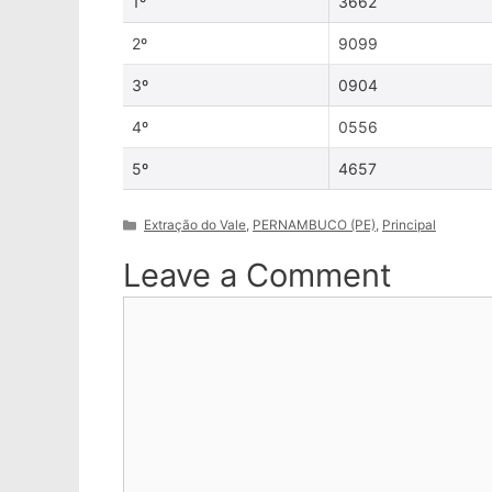
1º
3662
2º
9099
3º
0904
4º
0556
5º
4657
Categories
Extração do Vale
,
PERNAMBUCO (PE)
,
Principal
Leave a Comment
Comment