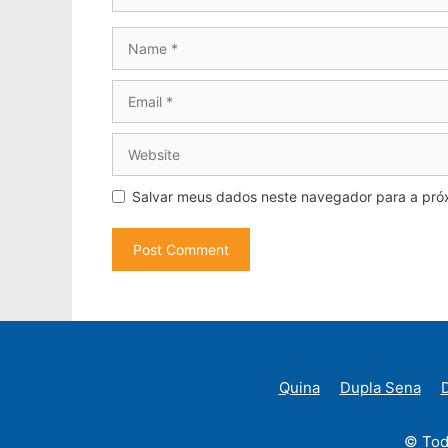
Name
Email
Website
Salvar meus dados neste navegador para a pró
Quina
Dupla Sena
D
© Tod