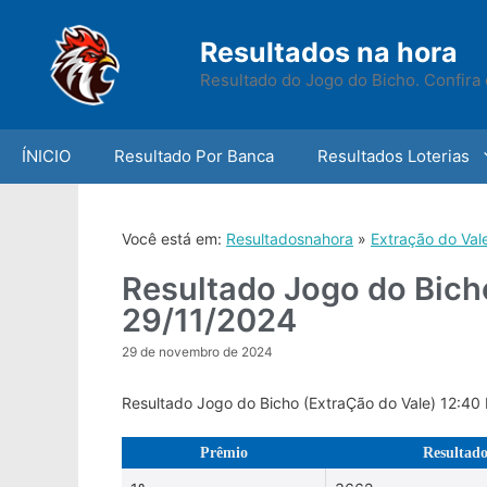
Skip
to
Resultados na hora
content
Resultado do Jogo do Bicho. Confira 
ÍNICIO
Resultado Por Banca
Resultados Loterias
Você está em:
Resultadosnahora
»
Extração do Val
Resultado Jogo do Bich
29/11/2024
29 de novembro de 2024
Resultado Jogo do Bicho (ExtraÇão do Vale) 12:40
Prêmio
Resultad