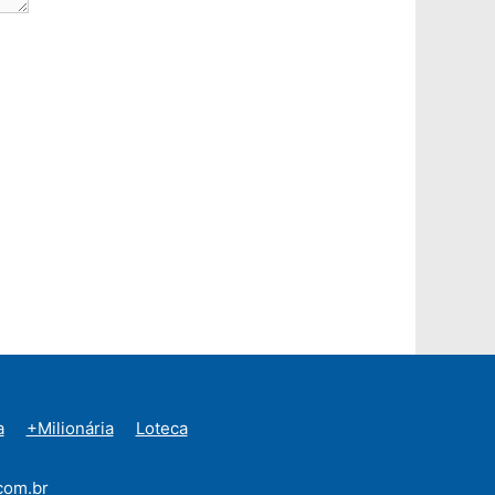
a
+Milionária
Loteca
com.br