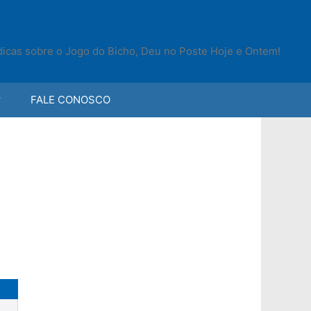
 dicas sobre o Jogo do Bicho, Deu no Poste Hoje e Ontem!
FALE CONOSCO