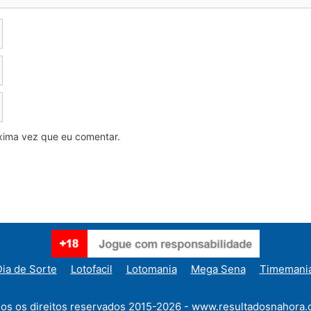
xima vez que eu comentar.
ia de Sorte
Lotofacil
Lotomania
Mega Sena
Timemani
os os direitos reservados 2015-2026 - www.resultadosnahora.