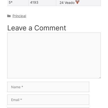
5º
4193
24 Veado
Categories
Principal
Leave a Comment
Comment
Name
Email