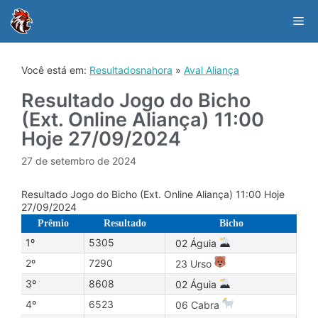
Skip
to
Me
content
Você está em:
Resultadosnahora
»
Aval Aliança
Resultado Jogo do Bicho
(Ext. Online Aliança) 11:00
Hoje 27/09/2024
27 de setembro de 2024
Resultado Jogo do Bicho (Ext. Online Aliança) 11:00 Hoje
27/09/2024
Prêmio
Resultado
Bicho
1º
5305
02 Águia
2º
7290
23 Urso
3º
8608
02 Águia
4º
6523
06 Cabra