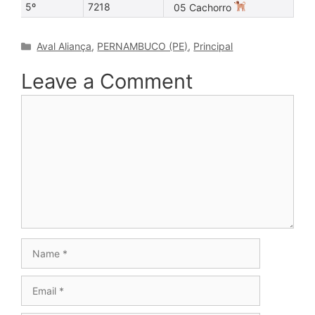
5º
7218
05 Cachorro
Categories
Aval Aliança
,
PERNAMBUCO (PE)
,
Principal
Leave a Comment
Comment
Name
Email