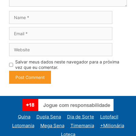
Name
Email
Website
Salvar meus dados neste navegador para a próxima
vez que eu comentar.
Quina
Dupla Sena
Dia de Sorte
Lotofacil
Lotomania
Mega Sena
Timemania
+Milionária
Loteca