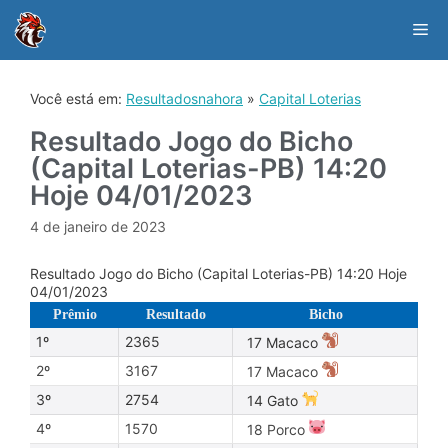
Skip
to
Me
content
Você está em:
Resultadosnahora
»
Capital Loterias
Resultado Jogo do Bicho
(Capital Loterias-PB) 14:20
Hoje 04/01/2023
4 de janeiro de 2023
Resultado Jogo do Bicho (Capital Loterias-PB) 14:20 Hoje
04/01/2023
Prêmio
Resultado
Bicho
1º
2365
17 Macaco
2º
3167
17 Macaco
3º
2754
14 Gato
4º
1570
18 Porco