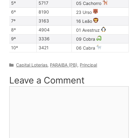
5º
5717
05 Cachorro
6º
8190
23 Urso
7º
3163
16 Leão
8º
4904
01 Avestruz
9º
3336
09 Cobra
10º
3421
06 Cabra
Categories
Capital Loterias
,
PARAIBA (PB)
,
Principal
Leave a Comment
Comment