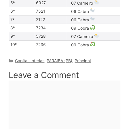
5º
6927
07 Carneiro
6º
7521
06 Cabra
7º
2122
06 Cabra
8º
7234
09 Cobra
9º
5728
07 Carneiro
10º
7236
09 Cobra
Categories
Capital Loterias
,
PARAIBA (PB)
,
Principal
Leave a Comment
Comment