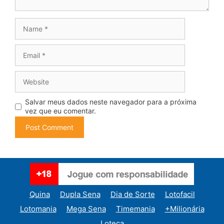
Name
Email
Website
Salvar meus dados neste navegador para a próxima
vez que eu comentar.
Quina
Dupla Sena
Dia de Sorte
Lotofacil
Lotomania
Mega Sena
Timemania
+Milionária
Loteca