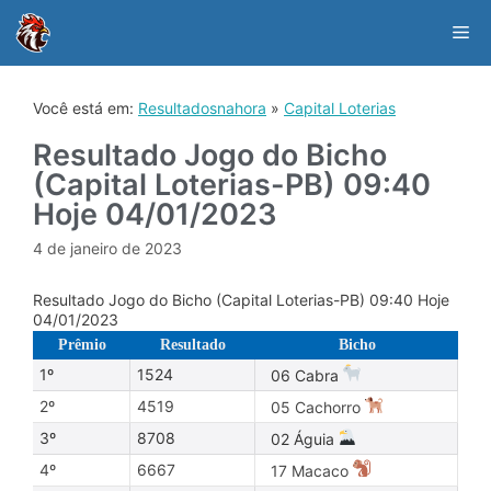
Skip
to
Me
content
Você está em:
Resultadosnahora
»
Capital Loterias
Resultado Jogo do Bicho
(Capital Loterias-PB) 09:40
Hoje 04/01/2023
4 de janeiro de 2023
Resultado Jogo do Bicho (Capital Loterias-PB) 09:40 Hoje
04/01/2023
Prêmio
Resultado
Bicho
1º
1524
06 Cabra
2º
4519
05 Cachorro
3º
8708
02 Águia
4º
6667
17 Macaco