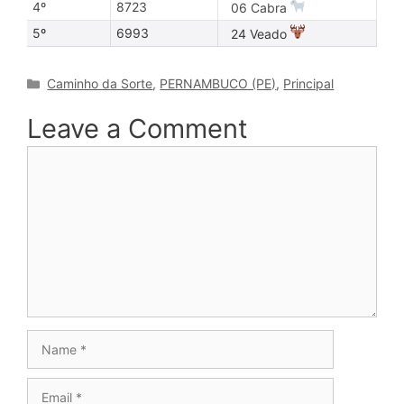
4º
8723
06 Cabra
5º
6993
24 Veado
Categories
Caminho da Sorte
,
PERNAMBUCO (PE)
,
Principal
Leave a Comment
Comment
Name
Email