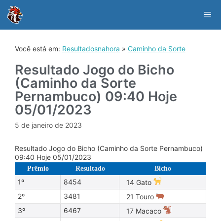
Skip
to
Me
content
Você está em:
Resultadosnahora
»
Caminho da Sorte
Resultado Jogo do Bicho
(Caminho da Sorte
Pernambuco) 09:40 Hoje
05/01/2023
5 de janeiro de 2023
Resultado Jogo do Bicho (Caminho da Sorte Pernambuco)
09:40 Hoje 05/01/2023
Prêmio
Resultado
Bicho
1º
8454
14 Gato
2º
3481
21 Touro
3º
6467
17 Macaco