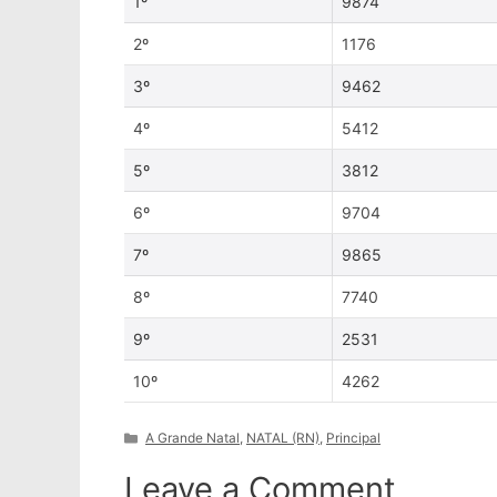
1º
9874
2º
1176
3º
9462
4º
5412
5º
3812
6º
9704
7º
9865
8º
7740
9º
2531
10º
4262
Categories
A Grande Natal
,
NATAL (RN)
,
Principal
Leave a Comment