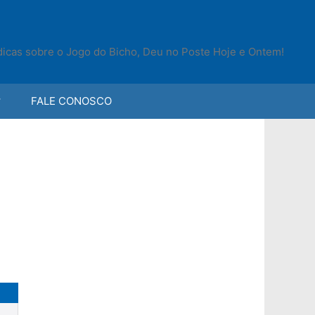
 dicas sobre o Jogo do Bicho, Deu no Poste Hoje e Ontem!
FALE CONOSCO