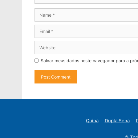
Name
Email
Website
Salvar meus dados neste navegador para a pró
Quina
Dupla Sena
D
© Tod