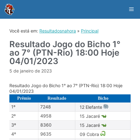
Skip
to
Me
content
Você está em:
Resultadosnahora
»
Principal
Resultado Jogo do Bicho 1°
ao 7° (PTN-Rio) 18:00 Hoje
04/01/2023
5 de janeiro de 2023
Resultado Jogo do Bicho 1° ao 7° (PTN-Rio) 18:00 Hoje
04/01/2023
Prêmio
Resultado
Bicho
1º
7248
12 Elefante
2º
4958
15 Jacaré
3º
8360
15 Jacaré
4º
9635
09 Cobra