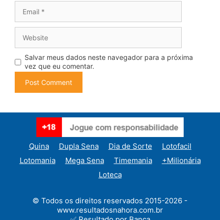
Email
Website
Salvar meus dados neste navegador para a próxima
vez que eu comentar.
Quina
Dupla Sena
Dia de Sorte
Lotofacil
Lotomania
Mega Sena
Timemania
+Milionária
Loteca
© Todos os direitos reservados 2015-2026 -
www.resultadosnahora.com.br
✅ Resultado por Banca