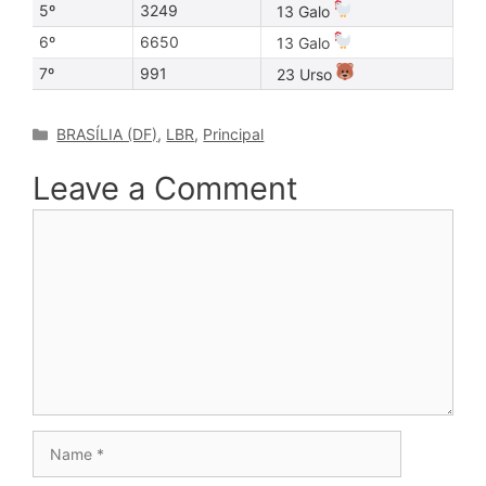
5º
3249
13 Galo
6º
6650
13 Galo
7º
991
23 Urso
Categories
BRASÍLIA (DF)
,
LBR
,
Principal
Leave a Comment
Comment
Name