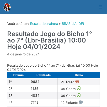
Skip
to
Me
content
Você está em:
Resultadosnahora
»
BRASÍLIA (DF)
Resultado Jogo do Bicho 1°
ao 7° (Lbr-Brasilia) 10:00
Hoje 04/01/2024
4 de janeiro de 2024
Resultado Jogo do Bicho 1° ao 7° (Lbr-Brasilia) 10:00 Hoje
04/01/2024
Prêmio
Resultado
Bicho
1º
9684
21 Touro
2º
1135
09 Cobra
3º
4834
09 Cobra
4º
7748
12 Elefante