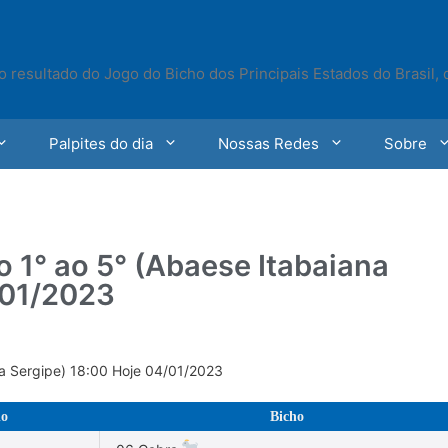
o resultado do Jogo do Bicho dos Principais Estados do Brasil,
Palpites do dia
Nossas Redes
Sobre
 1° ao 5° (Abaese Itabaiana
/01/2023
na Sergipe) 18:00 Hoje 04/01/2023
do
Bicho