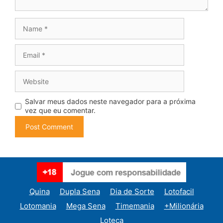
Name
Email
Website
Salvar meus dados neste navegador para a próxima
vez que eu comentar.
Quina
Dupla Sena
Dia de Sorte
Lotofacil
Lotomania
Mega Sena
Timemania
+Milionária
Loteca