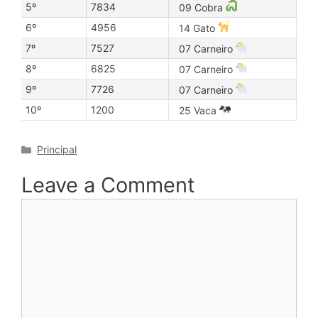
5º
7834
09 Cobra
6º
4956
14 Gato
7º
7527
07 Carneiro
8º
6825
07 Carneiro
9º
7726
07 Carneiro
10º
1200
25 Vaca
Categories
Principal
Leave a Comment
Comment