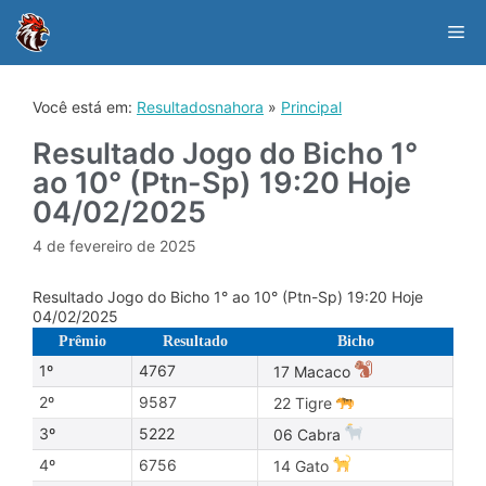
Skip
to
Me
content
Você está em:
Resultadosnahora
»
Principal
Resultado Jogo do Bicho 1°
ao 10° (Ptn-Sp) 19:20 Hoje
04/02/2025
4 de fevereiro de 2025
Resultado Jogo do Bicho 1° ao 10° (Ptn-Sp) 19:20 Hoje
04/02/2025
Prêmio
Resultado
Bicho
1º
4767
17 Macaco
2º
9587
22 Tigre
3º
5222
06 Cabra
4º
6756
14 Gato