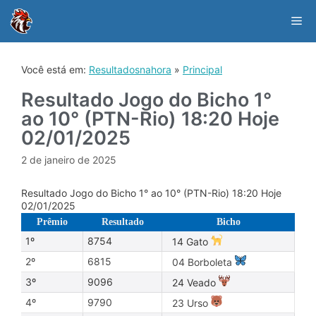
Skip
to
Me
content
Você está em:
Resultadosnahora
»
Principal
Resultado Jogo do Bicho 1°
ao 10° (PTN-Rio) 18:20 Hoje
02/01/2025
2 de janeiro de 2025
Resultado Jogo do Bicho 1° ao 10° (PTN-Rio) 18:20 Hoje
02/01/2025
Prêmio
Resultado
Bicho
1º
8754
14 Gato
2º
6815
04 Borboleta
3º
9096
24 Veado
4º
9790
23 Urso