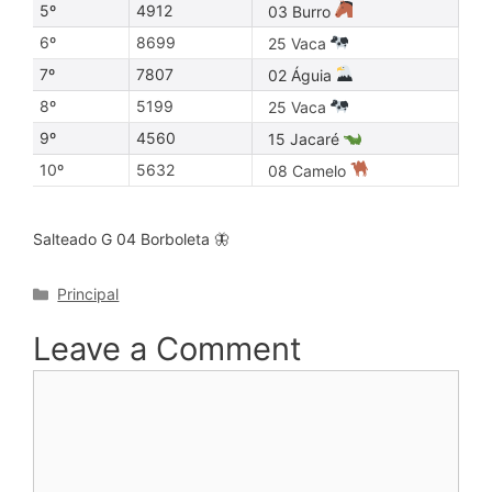
5º
4912
03 Burro
6º
8699
25 Vaca
7º
7807
02 Águia
8º
5199
25 Vaca
9º
4560
15 Jacaré
10º
5632
08 Camelo
Salteado G 04 Borboleta 🦋
Categories
Principal
Leave a Comment
Comment