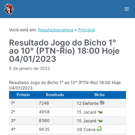
Skip
to
Me
content
Você está em:
Resultadosnahora
»
Principal
Resultado Jogo do Bicho 1°
ao 10° (PTN-Rio) 18:00 Hoje
04/01/2023
5 de janeiro de 2023
Resultado Jogo do Bicho 1° ao 10° (PTN-Rio) 18:00 Hoje
04/01/2023
Prêmio
Resultado
Bicho
1º
7248
12 Elefante
2º
4958
15 Jacaré
3º
8360
15 Jacaré
4º
9635
09 Cobra