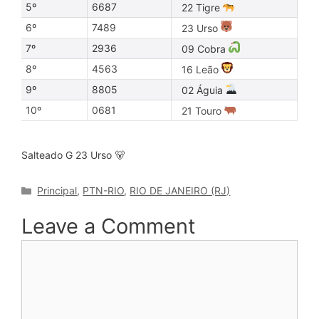
5º
6687
22 Tigre
6º
7489
23 Urso
7º
2936
09 Cobra
8º
4563
16 Leão
9º
8805
02 Águia
10º
0681
21 Touro
Salteado G 23 Urso 🐻
Categories
Principal
,
PTN-RIO
,
RIO DE JANEIRO (RJ)
Leave a Comment
Comment