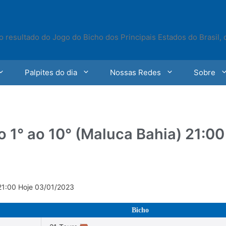
o resultado do Jogo do Bicho dos Principais Estados do Brasil,
Palpites do dia
Nossas Redes
Sobre
 1° ao 10° (Maluca Bahia) 21:00
 21:00 Hoje 03/01/2023
Bicho