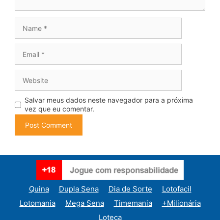
Name
Email
Website
Salvar meus dados neste navegador para a próxima
vez que eu comentar.
Quina
Dupla Sena
Dia de Sorte
Lotofacil
Lotomania
Mega Sena
Timemania
+Milionária
Loteca