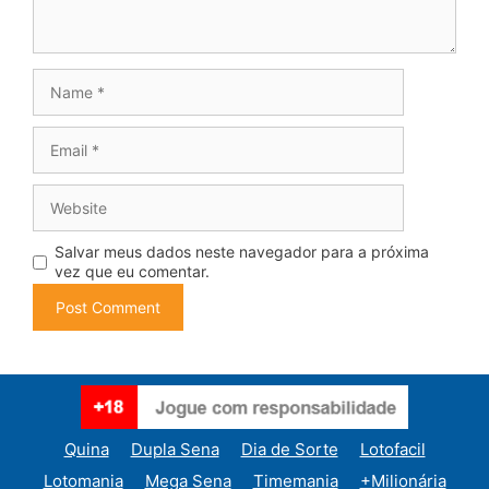
Name
Email
Website
Salvar meus dados neste navegador para a próxima
vez que eu comentar.
Quina
Dupla Sena
Dia de Sorte
Lotofacil
Lotomania
Mega Sena
Timemania
+Milionária