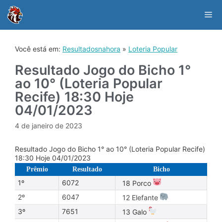
Skip
to
Me
content
Você está em:
Resultadosnahora
»
Loteria Popular
Resultado Jogo do Bicho 1°
ao 10° (Loteria Popular
Recife) 18:30 Hoje
04/01/2023
4 de janeiro de 2023
Resultado Jogo do Bicho 1° ao 10° (Loteria Popular Recife)
18:30 Hoje 04/01/2023
Prêmio
Resultado
Bicho
1º
6072
18 Porco
2º
6047
12 Elefante
3º
7651
13 Galo