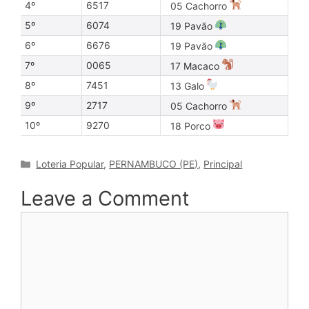
4º
6517
05 Cachorro
5º
6074
19 Pavão
6º
6676
19 Pavão
7º
0065
17 Macaco
8º
7451
13 Galo
9º
2717
05 Cachorro
10º
9270
18 Porco
Categories
Loteria Popular
,
PERNAMBUCO (PE)
,
Principal
Leave a Comment
Comment