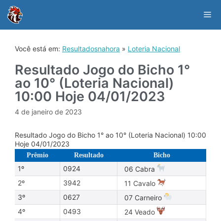
Skip
to
Me
content
Você está em:
Resultadosnahora
»
Loteria Nacional
Resultado Jogo do Bicho 1°
ao 10° (Loteria Nacional)
10:00 Hoje 04/01/2023
4 de janeiro de 2023
Resultado Jogo do Bicho 1° ao 10° (Loteria Nacional) 10:00
Hoje 04/01/2023
Prêmio
Resultado
Bicho
1º
0924
06 Cabra
2º
3942
11 Cavalo
3º
0627
07 Carneiro
4º
0493
24 Veado