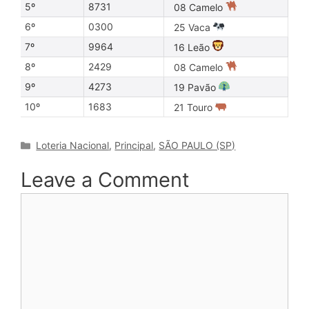
5º
8731
08 Camelo
6º
0300
25 Vaca
7º
9964
16 Leão
8º
2429
08 Camelo
9º
4273
19 Pavão
10º
1683
21 Touro
Categories
Loteria Nacional
,
Principal
,
SÃO PAULO (SP)
Leave a Comment
Comment