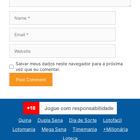
Name
Email
Website
Salvar meus dados neste navegador para a próxima
vez que eu comentar.
Quina
Dupla Sena
Dia de Sorte
Lotofacil
Lotomania
Mega Sena
Timemania
+Milionária
Loteca