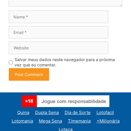
Name
Email
Website
Salvar meus dados neste navegador para a próxima
vez que eu comentar.
Quina
Dupla Sena
Dia de Sorte
Lotofacil
Lotomania
Mega Sena
Timemania
+Milionária
Loteca