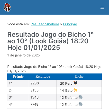
Skip
to
Me
content
Você está em:
Resultadosnahora
»
Principal
Resultado Jogo do Bicho 1°
ao 10° (Look Goiás) 18:20
Hoje 01/01/2025
1 de janeiro de 2025
Resultado Jogo do Bicho 1° ao 10° (Look Goiás) 18:20 Hoje
01/01/2025
Prêmio
Resultado
Bicho
1º
9280
20 Peru
2º
3155
14 Gato
3º
1546
12 Elefante
4º
7748
12 Elefante