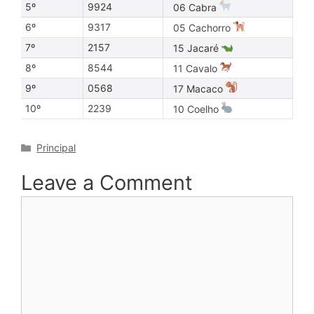
5º
9924
06 Cabra
6º
9317
05 Cachorro
7º
2157
15 Jacaré
8º
8544
11 Cavalo
9º
0568
17 Macaco
10º
2239
10 Coelho
Categories
Principal
Leave a Comment
Comment