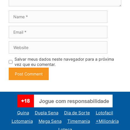
Name
Email
Website
Salvar meus dados neste navegador para a próxima
vez que eu comentar.
Quina
Dupla Sena
Dia de Sorte
Lotofacil
Lotomania
Mega Sena
Timemania
+Milionária
Loteca