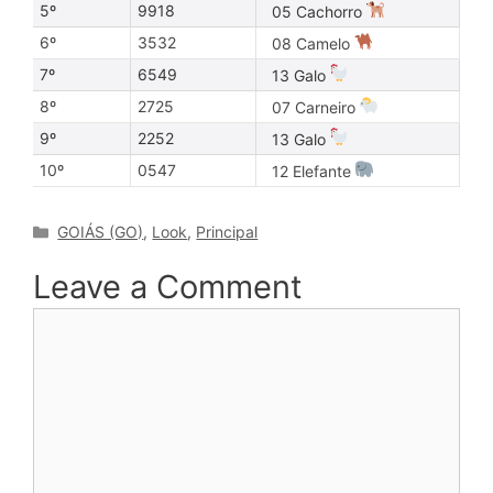
5º
9918
05 Cachorro
6º
3532
08 Camelo
7º
6549
13 Galo
8º
2725
07 Carneiro
9º
2252
13 Galo
10º
0547
12 Elefante
Categories
GOIÁS (GO)
,
Look
,
Principal
Leave a Comment
Comment