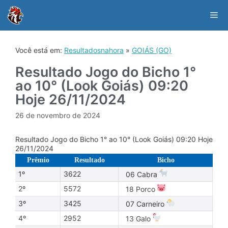
Skip
to
Me
content
Você está em:
Resultadosnahora
»
GOIÁS (GO)
Resultado Jogo do Bicho 1°
ao 10° (Look Goiás) 09:20
Hoje 26/11/2024
26 de novembro de 2024
Resultado Jogo do Bicho 1° ao 10° (Look Goiás) 09:20 Hoje
26/11/2024
Prêmio
Resultado
Bicho
1º
3622
06 Cabra
2º
5572
18 Porco
3º
3425
07 Carneiro
4º
2952
13 Galo