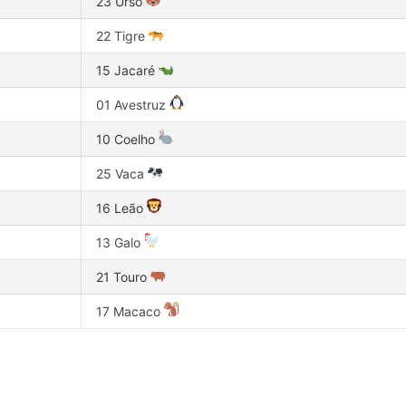
23 Urso
22 Tigre
15 Jacaré
01 Avestruz
10 Coelho
25 Vaca
16 Leão
13 Galo
21 Touro
17 Macaco