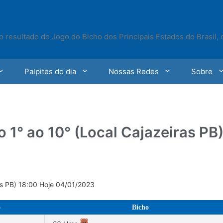
o resultado do Jogo do Bicho dos Principais Estados do Brasil,
Palpites do dia
Nossas Redes
Sobre
 1° ao 10° (Local Cajazeiras PB
as PB) 18:00 Hoje 04/01/2023
o
Bicho