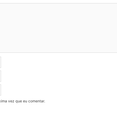
xima vez que eu comentar.