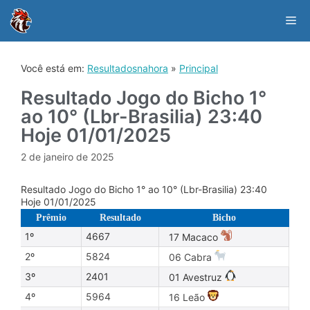
Skip
to
Me
content
Você está em:
Resultadosnahora
»
Principal
Resultado Jogo do Bicho 1°
ao 10° (Lbr-Brasilia) 23:40
Hoje 01/01/2025
2 de janeiro de 2025
Resultado Jogo do Bicho 1° ao 10° (Lbr-Brasilia) 23:40
Hoje 01/01/2025
Prêmio
Resultado
Bicho
1º
4667
17 Macaco
2º
5824
06 Cabra
3º
2401
01 Avestruz
4º
5964
16 Leão