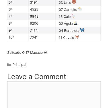
5º
3191
23 Urso
6º
4525
07 Carneiro
7º
6849
13 Galo
8º
6206
02 Águia
9º
7414
04 Borboleta
10º
7041
11 Cavalo
Salteado G 17 Macaco 🐒
Categories
Principal
Leave a Comment
Comment