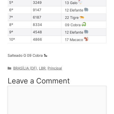
5º
3249
13 Galo
6º
9147
12 Elefante
7º
6187
22 Tigre
8º
8334
09 Cobra
9º
4548
12 Elefante
10º
4866
17 Macaco
Salteado G 09 Cobra 🐍
Categories
BRASÍLIA (DF)
,
LBR
,
Principal
Leave a Comment
Comment