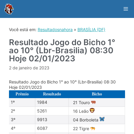
Skip
to
Me
content
Você está em:
Resultadosnahora
»
BRASÍLIA (DF)
Resultado Jogo do Bicho 1°
ao 10° (Lbr-Brasilia) 08:30
Hoje 02/01/2023
2 de janeiro de 2023
Resultado Jogo do Bicho 1° ao 10° (Lbr-Brasilia) 08:30
Hoje 02/01/2023
Prêmio
Resultado
Bicho
1º
1984
21 Touro
2º
5261
16 Leão
3º
9913
04 Borboleta
4º
6087
22 Tigre