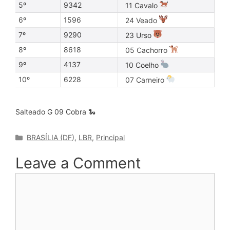
5º
9342
11 Cavalo
6º
1596
24 Veado
7º
9290
23 Urso
8º
8618
05 Cachorro
9º
4137
10 Coelho
10º
6228
07 Carneiro
Salteado G 09 Cobra 🐍
Categories
BRASÍLIA (DF)
,
LBR
,
Principal
Leave a Comment
Comment