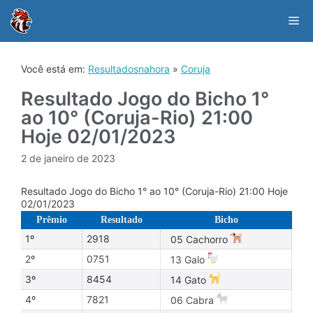
Skip
to
Me
content
Você está em:
Resultadosnahora
»
Coruja
Resultado Jogo do Bicho 1°
ao 10° (Coruja-Rio) 21:00
Hoje 02/01/2023
2 de janeiro de 2023
Resultado Jogo do Bicho 1° ao 10° (Coruja-Rio) 21:00 Hoje
02/01/2023
Prêmio
Resultado
Bicho
1º
2918
05 Cachorro
2º
0751
13 Galo
3º
8454
14 Gato
4º
7821
06 Cabra