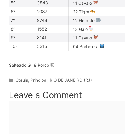
5º
3843
11 Cavalo
6º
2087
22 Tigre
7º
9748
12 Elefante
8º
1552
13 Galo
9º
8141
11 Cavalo
10º
5315
04 Borboleta
Salteado G 18 Porco 🐷
Categories
Coruja
,
Principal
,
RIO DE JANEIRO (RJ)
Leave a Comment
Comment