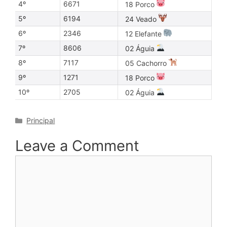
4º
6671
18 Porco
5º
6194
24 Veado
6º
2346
12 Elefante
7º
8606
02 Águia
8º
7117
05 Cachorro
9º
1271
18 Porco
10º
2705
02 Águia
Categories
Principal
Leave a Comment
Comment