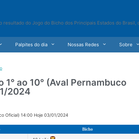
o resultado do Jogo do Bicho dos Principais Estados do Brasil,
Palpites do dia
Nossas Redes
Sobre
o
o 1° ao 10° (Aval Pernambuco
01/2024
co Oficial) 14:00 Hoje 03/01/2024
o
Bicho