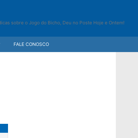
 dicas sobre o Jogo do Bicho, Deu no Poste Hoje e Ontem!
FALE CONOSCO