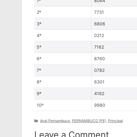
1º
8064
2º
7731
3º
6806
4º
0212
5º
7162
6º
8760
7º
0782
8º
6301
9º
4162
10º
9980
Categories
Aval Pernambuco
,
PERNAMBUCO (PE)
,
Principal
Leave a Comment