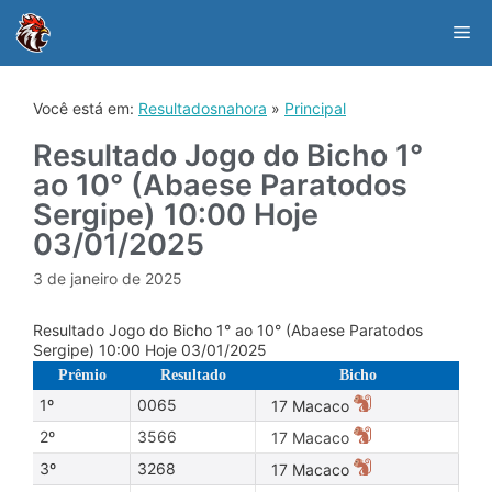
Skip
to
Me
content
Você está em:
Resultadosnahora
»
Principal
Resultado Jogo do Bicho 1°
ao 10° (Abaese Paratodos
Sergipe) 10:00 Hoje
03/01/2025
3 de janeiro de 2025
Resultado Jogo do Bicho 1° ao 10° (Abaese Paratodos
Sergipe) 10:00 Hoje 03/01/2025
Prêmio
Resultado
Bicho
1º
0065
17 Macaco
2º
3566
17 Macaco
3º
3268
17 Macaco