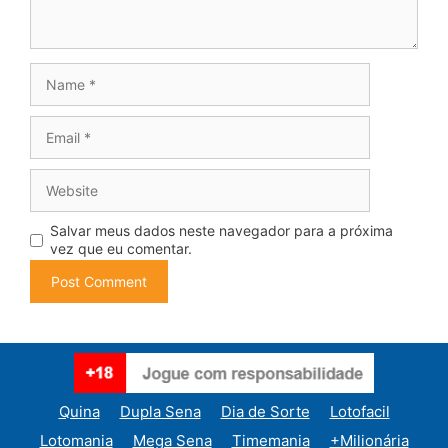
Name
Email
Website
Salvar meus dados neste navegador para a próxima
vez que eu comentar.
Quina
Dupla Sena
Dia de Sorte
Lotofacil
Lotomania
Mega Sena
Timemania
+Milionária