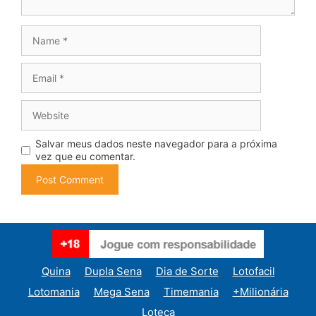
Name
Email
Website
Salvar meus dados neste navegador para a próxima
vez que eu comentar.
Quina
Dupla Sena
Dia de Sorte
Lotofacil
Lotomania
Mega Sena
Timemania
+Milionária
Loteca