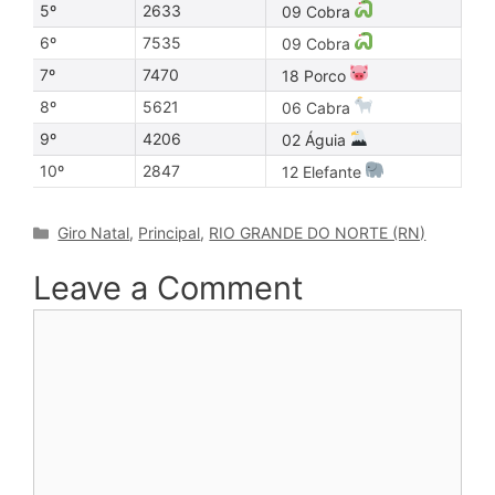
5º
2633
09 Cobra
6º
7535
09 Cobra
7º
7470
18 Porco
8º
5621
06 Cabra
9º
4206
02 Águia
10º
2847
12 Elefante
Categories
Giro Natal
,
Principal
,
RIO GRANDE DO NORTE (RN)
Leave a Comment
Comment