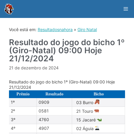
Skip
to
Me
content
Você está em:
Resultadosnahora
»
Giro Natal
Resultado do jogo do bicho 1º
(Giro-Natal) 09:00 Hoje
21/12/2024
21 de dezembro de 2024
Resultado do jogo do bicho 1º (Giro-Natal) 09:00 Hoje
21/12/2024
Prêmio
Resultado
Bicho
1º
0909
03 Burro
2º
0581
21 Touro
3º
4760
15 Jacaré
4º
4907
02 Águia