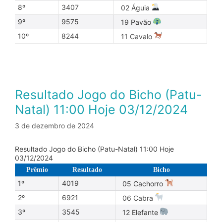
8º
3407
02 Águia
9º
9575
19 Pavão
10º
8244
11 Cavalo
Resultado Jogo do Bicho (Patu-
Natal) 11:00 Hoje 03/12/2024
3 de dezembro de 2024
Resultado Jogo do Bicho (Patu-Natal) 11:00 Hoje
03/12/2024
Prêmio
Resultado
Bicho
1º
4019
05 Cachorro
2º
6921
06 Cabra
3º
3545
12 Elefante