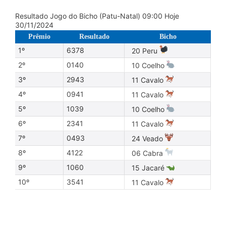
Resultado Jogo do Bicho (Patu-Natal) 09:00 Hoje
30/11/2024
Prêmio
Resultado
Bicho
1º
6378
20 Peru
2º
0140
10 Coelho
3º
2943
11 Cavalo
4º
0941
11 Cavalo
5º
1039
10 Coelho
6º
2341
11 Cavalo
7º
0493
24 Veado
8º
4122
06 Cabra
9º
1060
15 Jacaré
10º
3541
11 Cavalo