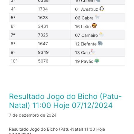
3º
6338
10 Coelho
4º
1704
01 Avestruz
5º
1623
06 Cabra
6º
3461
16 Leão
7º
7326
07 Carneiro
8º
1647
12 Elefante
9º
9349
13 Galo
10º
5076
19 Pavão
Resultado Jogo do Bicho (Patu-
Natal) 11:00 Hoje 07/12/2024
7 de dezembro de 2024
Resultado Jogo do Bicho (Patu-Natal) 11:00 Hoje