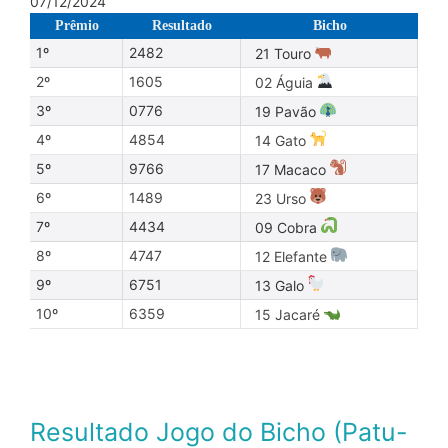
07/12/2024
Prêmio
Resultado
Bicho
1º
2482
21 Touro
2º
1605
02 Águia
3º
0776
19 Pavão
4º
4854
14 Gato
5º
9766
17 Macaco
6º
1489
23 Urso
7º
4434
09 Cobra
8º
4747
12 Elefante
9º
6751
13 Galo
10º
6359
15 Jacaré
Resultado Jogo do Bicho (Patu-