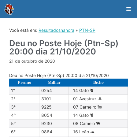
Skip
to
Me
content
Você está em:
Resultadosnahora
»
PTN-SP
Deu no Poste Hoje (Ptn-Sp)
20:00 dia 21/10/2020
21 de outubro de 2020
Deu no Poste Hoje (Ptn-Sp) 20:00 dia 21/10/2020
Prêmio
Milhar
Bicho
1°
0254
14 Gato 🐈
2°
3101
01 Avestruz 🐧
3°
9225
07 Carneiro 🐑
4°
8054
14 Gato 🐈
5°
9230
08 Camelo 🐫
6°
9864
16 Leão 🦔