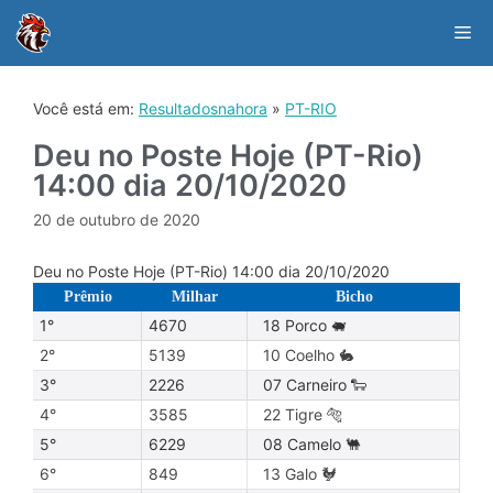
Skip
to
Me
content
Você está em:
Resultadosnahora
»
PT-RIO
Deu no Poste Hoje (PT-Rio)
14:00 dia 20/10/2020
20 de outubro de 2020
Deu no Poste Hoje (PT-Rio) 14:00 dia 20/10/2020
Prêmio
Milhar
Bicho
1°
4670
18 Porco 🐖
2°
5139
10 Coelho 🐇
3°
2226
07 Carneiro 🐑
4°
3585
22 Tigre 🐅
5°
6229
08 Camelo 🐫
6°
849
13 Galo 🐓