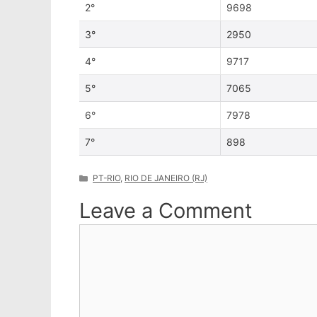
2°
9698
3°
2950
4°
9717
5°
7065
6°
7978
7°
898
Categories
PT-RIO
,
RIO DE JANEIRO (RJ)
Leave a Comment
Comment