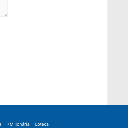
a
+Milionária
Loteca