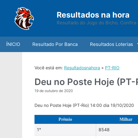
Skip
to
Resultados na hora
content
Resultado do Jogo do Bicho. Confira 
ÍNICIO
Resultado Por Banca
Resultados Loterias
Você está em:
Resultadosnahora
»
PT-RIO
Deu no Poste Hoje (PT-
19 de outubro de 2020
Deu no Poste Hoje (PT-Rio) 14:00 dia 19/10/2020
Prêmio
Milhar
1°
8548