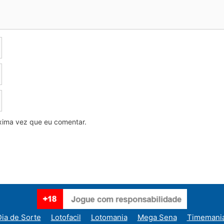
xima vez que eu comentar.
ia de Sorte
Lotofacil
Lotomania
Mega Sena
Timemani