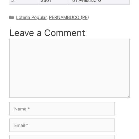
5°
2301
01 Avestruz 🐧
Categories
Loteria Popular
,
PERNAMBUCO (PE)
Leave a Comment
Comment
Name
Email
Website