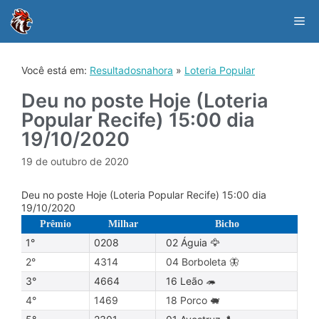
Skip
to
Me
content
Você está em:
Resultadosnahora
»
Loteria Popular
Deu no poste Hoje (Loteria
Popular Recife) 15:00 dia
19/10/2020
19 de outubro de 2020
Deu no poste Hoje (Loteria Popular Recife) 15:00 dia
19/10/2020
Prêmio
Milhar
Bicho
1°
0208
02 Águia 🦅
2°
4314
04 Borboleta 🦋
3°
4664
16 Leão 🦔
4°
1469
18 Porco 🐖