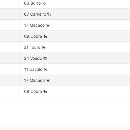
03 Burro 🐴
07 Carneiro 🐑
17 Macaco 🐒
09 Cobra 🐍
21 Touro 🐂
24 Veado 🦌
11 Cavalo 🐎
17 Macaco 🐒
09 Cobra 🐍