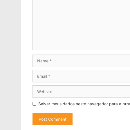
Name
Email
Website
Salvar meus dados neste navegador para a pró