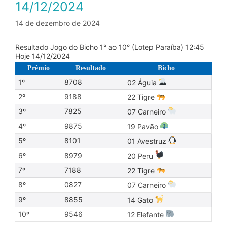
14/12/2024
14 de dezembro de 2024
Resultado Jogo do Bicho 1° ao 10° (Lotep Paraíba) 12:45
Hoje 14/12/2024
Prêmio
Resultado
Bicho
1º
8708
02 Águia
2º
9188
22 Tigre
3º
7825
07 Carneiro
4º
9875
19 Pavão
5º
8101
01 Avestruz
6º
8979
20 Peru
7º
7188
22 Tigre
8º
0827
07 Carneiro
9º
8855
14 Gato
10º
9546
12 Elefante