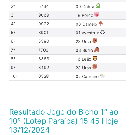
2º
5734
09 Cobra
3º
9069
18 Porco
4º
0932
08 Camelo
5º
3901
01 Avestruz
6º
5590
23 Urso
7º
7709
03 Burro
8º
3363
16 Leão
9º
8492
23 Urso
10º
0528
07 Carneiro
Resultado Jogo do Bicho 1° ao
10° (Lotep Paraíba) 15:45 Hoje
13/12/2024