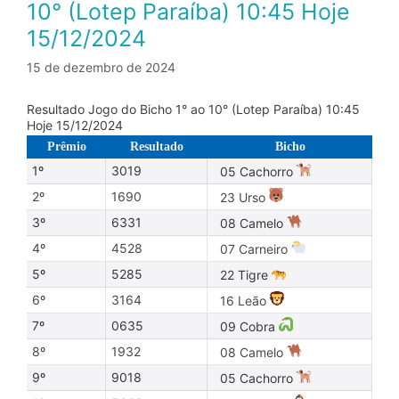
10° (Lotep Paraíba) 10:45 Hoje
15/12/2024
15 de dezembro de 2024
Resultado Jogo do Bicho 1° ao 10° (Lotep Paraíba) 10:45
Hoje 15/12/2024
Prêmio
Resultado
Bicho
1º
3019
05 Cachorro
2º
1690
23 Urso
3º
6331
08 Camelo
4º
4528
07 Carneiro
5º
5285
22 Tigre
6º
3164
16 Leão
7º
0635
09 Cobra
8º
1932
08 Camelo
9º
9018
05 Cachorro