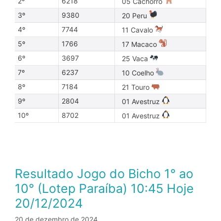
2º
6218
05 Cachorro
3º
9380
20 Peru
4º
7744
11 Cavalo
5º
1766
17 Macaco
6º
3697
25 Vaca
7º
6237
10 Coelho
8º
7184
21 Touro
9º
2804
01 Avestruz
10º
8702
01 Avestruz
Resultado Jogo do Bicho 1° ao
10° (Lotep Paraíba) 10:45 Hoje
20/12/2024
20 de dezembro de 2024