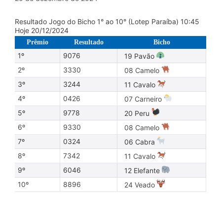
Resultado Jogo do Bicho 1° ao 10° (Lotep Paraíba) 10:45
Hoje 20/12/2024
Prêmio
Resultado
Bicho
1º
9076
19 Pavão
2º
3330
08 Camelo
3º
3244
11 Cavalo
4º
0426
07 Carneiro
5º
9778
20 Peru
6º
9330
08 Camelo
7º
0324
06 Cabra
8º
7342
11 Cavalo
9º
6046
12 Elefante
10º
8896
24 Veado