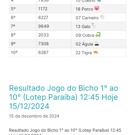
10 Coelho
5º
1172
18 Porco
6º
6227
07 Carneiro
7º
9649
13 Galo
8º
2033
09 Cobra
9º
7308
02 Águia
10º
6287
22 Tigre
Resultado Jogo do Bicho 1° ao
10° (Lotep Paraíba) 12:45 Hoje
15/12/2024
15 de dezembro de 2024
Resultado Jogo do Bicho 1° ao 10° (Lotep Paraíba) 12:45