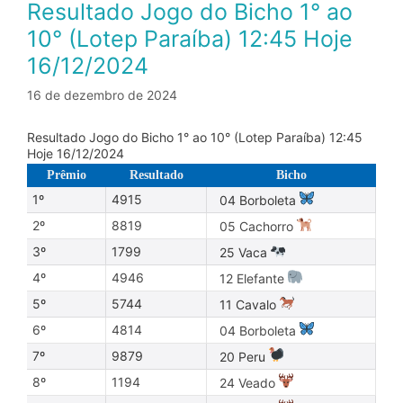
Resultado Jogo do Bicho 1° ao
10° (Lotep Paraíba) 12:45 Hoje
16/12/2024
16 de dezembro de 2024
Resultado Jogo do Bicho 1° ao 10° (Lotep Paraíba) 12:45
Hoje 16/12/2024
Prêmio
Resultado
Bicho
1º
4915
04 Borboleta
2º
8819
05 Cachorro
3º
1799
25 Vaca
4º
4946
12 Elefante
5º
5744
11 Cavalo
6º
4814
04 Borboleta
7º
9879
20 Peru
8º
1194
24 Veado