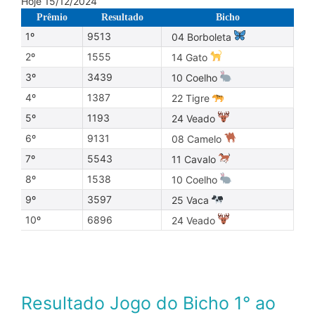
Hoje 15/12/2024
Prêmio
Resultado
Bicho
1º
9513
04 Borboleta
2º
1555
14 Gato
3º
3439
10 Coelho
4º
1387
22 Tigre
5º
1193
24 Veado
6º
9131
08 Camelo
7º
5543
11 Cavalo
8º
1538
10 Coelho
9º
3597
25 Vaca
10º
6896
24 Veado
Resultado Jogo do Bicho 1° ao