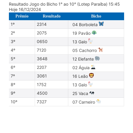
Resultado Jogo do Bicho 1° ao 10° (Lotep Paraíba) 15:45
Hoje 16/12/2024
Prêmio
Resultado
Bicho
1º
2314
04 Borboleta
2º
2075
19 Pavão
3º
0650
13 Galo
4º
7120
05 Cachorro
5º
3648
12 Elefante
6º
2207
02 Águia
7º
3061
16 Leão
8º
1752
13 Galo
9º
4500
25 Vaca
10º
7327
07 Carneiro