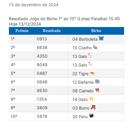
13 de dezembro de 2024
Resultado Jogo do Bicho 1° ao 10° (Lotep Paraíba) 15:45
Hoje 13/12/2024
Prêmio
Resultado
Bicho
1º
0913
04 Borboleta
2º
6638
10 Coelho
3º
4350
13 Galo
4º
8049
13 Galo
5º
0487
22 Tigre
6º
0648
12 Elefante
7º
9630
08 Camelo
8º
1354
14 Gato
9º
3809
03 Burro
10º
5878
20 Peru