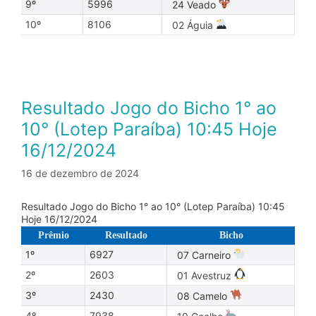
9º
5996
24 Veado
10º
8106
02 Águia
Resultado Jogo do Bicho 1° ao
10° (Lotep Paraíba) 10:45 Hoje
16/12/2024
16 de dezembro de 2024
Resultado Jogo do Bicho 1° ao 10° (Lotep Paraíba) 10:45
Hoje 16/12/2024
Prêmio
Resultado
Bicho
1º
6927
07 Carneiro
2º
2603
01 Avestruz
3º
2430
08 Camelo
4º
7938