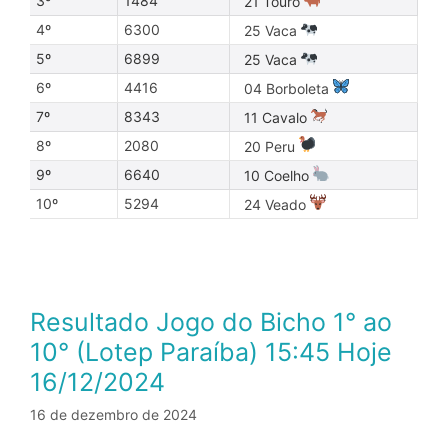
3º
1484
21 Touro
4º
6300
25 Vaca
5º
6899
25 Vaca
6º
4416
04 Borboleta
7º
8343
11 Cavalo
8º
2080
20 Peru
9º
6640
10 Coelho
10º
5294
24 Veado
Resultado Jogo do Bicho 1° ao
10° (Lotep Paraíba) 15:45 Hoje
16/12/2024
16 de dezembro de 2024