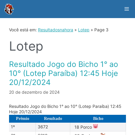
Skip
to
Me
content
Você está em:
Resultadosnahora
»
Lotep
»
Page 3
Lotep
Resultado Jogo do Bicho 1° ao
10° (Lotep Paraíba) 12:45 Hoje
20/12/2024
20 de dezembro de 2024
Resultado Jogo do Bicho 1° ao 10° (Lotep Paraíba) 12:45
Hoje 20/12/2024
Prêmio
Resultado
Bicho
1º
3672
18 Porco