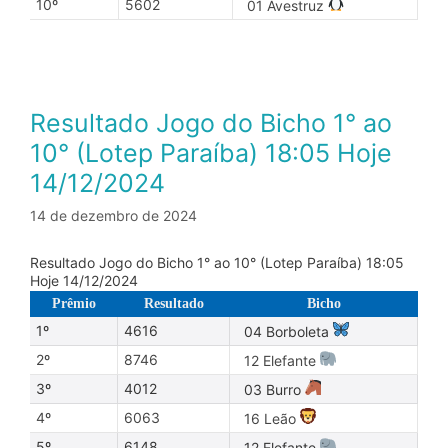
10º
5602
01 Avestruz
Resultado Jogo do Bicho 1° ao
10° (Lotep Paraíba) 18:05 Hoje
14/12/2024
14 de dezembro de 2024
Resultado Jogo do Bicho 1° ao 10° (Lotep Paraíba) 18:05
Hoje 14/12/2024
Prêmio
Resultado
Bicho
1º
4616
04 Borboleta
2º
8746
12 Elefante
3º
4012
03 Burro
4º
6063
16 Leão
5º
6148
12 Elefante