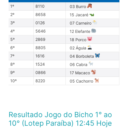
1º
8110
03 Burro
2º
8658
15 Jacaré
3º
0126
07 Carneiro
4º
5646
12 Elefante
5º
2869
18 Porco
6º
8805
02 Águia
7º
1616
04 Borboleta
8º
1524
06 Cabra
9º
0866
17 Macaco
10º
8220
05 Cachorro
Resultado Jogo do Bicho 1° ao
10° (Lotep Paraíba) 12:45 Hoje