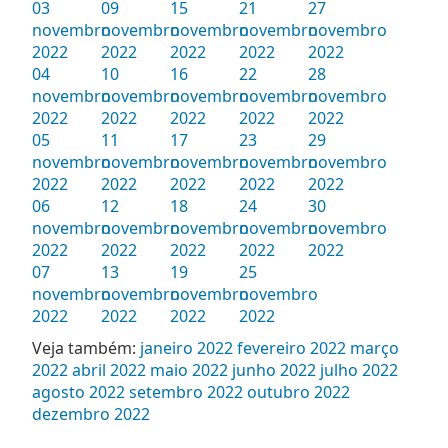
03
09
15
21
27
novembro
novembro
novembro
novembro
novembro
2022
2022
2022
2022
2022
04
10
16
22
28
novembro
novembro
novembro
novembro
novembro
2022
2022
2022
2022
2022
05
11
17
23
29
novembro
novembro
novembro
novembro
novembro
2022
2022
2022
2022
2022
06
12
18
24
30
novembro
novembro
novembro
novembro
novembro
2022
2022
2022
2022
2022
07
13
19
25
novembro
novembro
novembro
novembro
2022
2022
2022
2022
Veja também:
janeiro 2022
fevereiro 2022
março
2022
abril 2022
maio 2022
junho 2022
julho 2022
agosto 2022
setembro 2022
outubro 2022
dezembro 2022