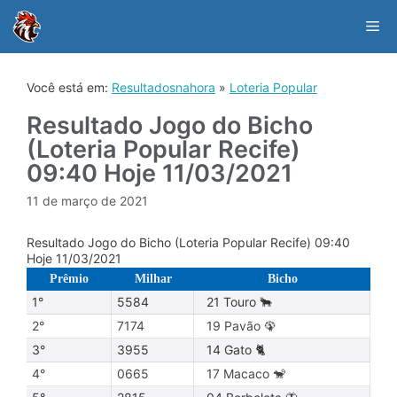
Skip
to
Me
content
Você está em:
Resultadosnahora
»
Loteria Popular
Resultado Jogo do Bicho
(Loteria Popular Recife)
09:40 Hoje 11/03/2021
11 de março de 2021
Resultado Jogo do Bicho (Loteria Popular Recife) 09:40
Hoje 11/03/2021
Prêmio
Milhar
Bicho
1°
5584
21 Touro 🐂
2°
7174
19 Pavão 🦚
3°
3955
14 Gato 🐈
4°
0665
17 Macaco 🐒