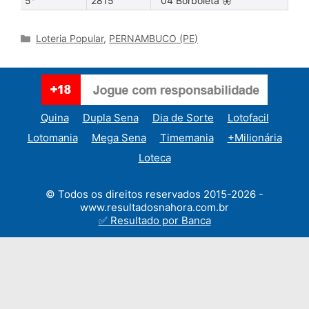
5°
2815
04 Borboleta 🦋
Categories
Loteria Popular
,
PERNAMBUCO (PE)
Quina
Dupla Sena
Dia de Sorte
Lotofacil
Lotomania
Mega Sena
Timemania
+Milionária
Loteca
© Todos os direitos reservados 2015-2026 -
www.resultadosnahora.com.br
✅ Resultado por Banca